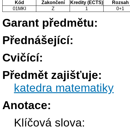
Kód
Zakončení
Kredity (ECTS)
Rozsah
01MKI
Z
1
0+1
Garant předmětu:
Přednášející:
Cvičící:
Předmět zajišťuje:
katedra matematiky
Anotace:
Klíčová slova: