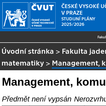
ČESKÉ VYSOKÉ U
V PRAZE
STUDIJNÍ PLÁNY
2025/2026
Faku
Úvodní stránka
>
Fakulta jade
matematiky
>
Management, k
Management, komun
Předmět není vypsán
Nerozvrhu