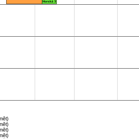
Horská 3
(stará
budova)
A349
Posluchárna
mět)
mět)
mět)
mět)