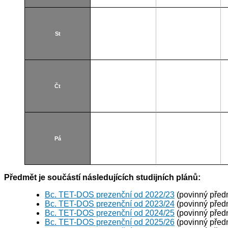
St
Čt
Pá
Předmět je součástí následujících studijních plánů:
Bc. TET-DOS prezenční od 2022/23
(povinný před
Bc. TET-DOS prezenční od 2023/24
(povinný před
Bc. TET-DOS prezenční od 2024/25
(povinný před
Bc. TET-DOS prezenční od 2025/26
(povinný před