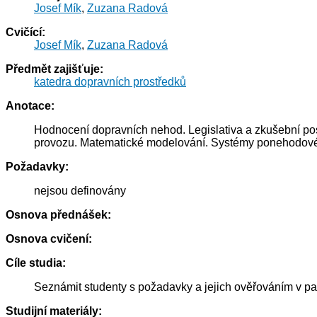
Josef Mík
,
Zuzana Radová
Cvičící:
Josef Mík
,
Zuzana Radová
Předmět zajišťuje:
katedra dopravních prostředků
Anotace:
Hodnocení dopravních nehod. Legislativa a zkušební pos
provozu. Matematické modelování. Systémy ponehodové
Požadavky:
nejsou definovány
Osnova přednášek:
Osnova cvičení:
Cíle studia:
Seznámit studenty s požadavky a jejich ověřováním v pa
Studijní materiály: