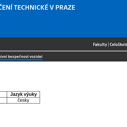
ČENÍ TECHNICKÉ V PRAZE
Fakulty
|
Celoškol
sivní bezpečnost vozidel
Jazyk výuky
česky