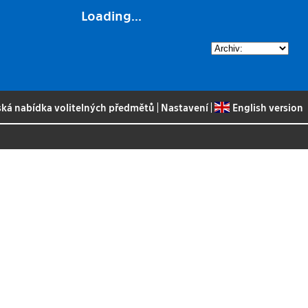
Loading...
ská nabídka volitelných předmětů
|
Nastavení
|
English version