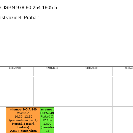
08, ISBN 978-80-254-1805-5
t vozidel. Praha :
10:00–12:00
12:00–14:00
14:00–16:00
16:00–1
místnost HO:A-349
místnost
HO:A-349
Radová Z.
10:30–12:15
Radová Z.
(přednášková par. 1)
12:15–
Horská 3 (stará
13:00
budova)
(paralelka
A349 Posluchárna
1)