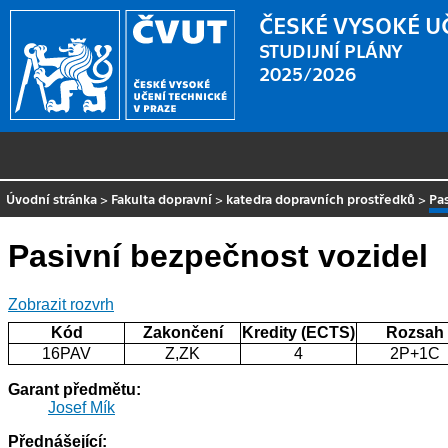
ČESKÉ VYSOKÉ U
STUDIJNÍ PLÁNY
2025/2026
Úvodní stránka
>
Fakulta dopravní
>
katedra dopravních prostředků
>
Pa
Pasivní bezpečnost vozidel
Zobrazit rozvrh
Kód
Zakončení
Kredity (ECTS)
Rozsah
16PAV
Z,ZK
4
2P+1C
Garant předmětu:
Josef Mík
Přednášející: