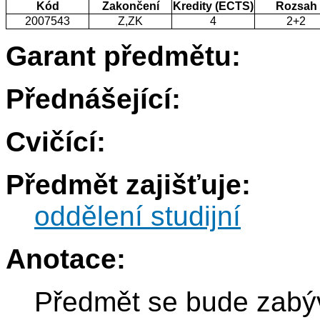
Kód
Zakončení
Kredity (ECTS)
Rozsah
2007543
Z,ZK
4
2+2
Garant předmětu:
Přednášející:
Cvičící:
Předmět zajišťuje:
oddělení studijní
Anotace:
Předmět se bude zabýv