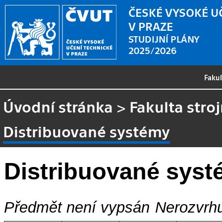
ČESKÉ VYSOKÉ U
V PRAZE
STUDIJNÍ PLÁNY
2025/2026
Faku
Úvodní stránka
>
Fakulta stroj
Distribuované systémy
Distribuované sys
Předmět není vypsán
Nerozvrhu