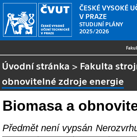
ČESKÉ VYSOKÉ U
V PRAZE
STUDIJNÍ PLÁNY
2025/2026
Faku
Úvodní stránka
>
Fakulta stroj
obnovitelné zdroje energie
Biomasa a obnovite
Předmět není vypsán
Nerozvrhu