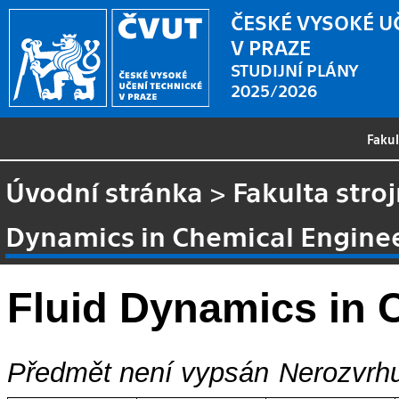
ČESKÉ VYSOKÉ U
V PRAZE
STUDIJNÍ PLÁNY
2025/2026
Faku
Úvodní stránka
>
Fakulta stroj
Dynamics in Chemical Engine
Fluid Dynamics in 
Předmět není vypsán
Nerozvrhu