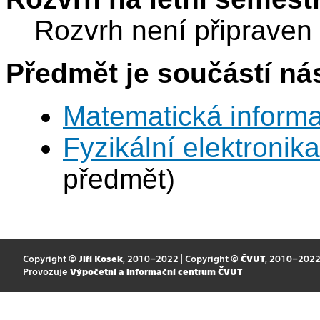
Rozvrh není připraven
Předmět je součástí nás
Matematická informa
Fyzikální elektronik
předmět)
Copyright ©
Jiří Kosek
, 2010–2022 | Copyright ©
ČVUT
, 2010–202
Provozuje
Výpočetní a informační centrum ČVUT