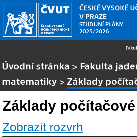
ČESKÉ VYSOKÉ U
V PRAZE
STUDIJNÍ PLÁNY
2025/2026
Faku
Úvodní stránka
>
Fakulta jade
matematiky
>
Základy počíta
Základy počítačové
Zobrazit rozvrh