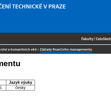
ČENÍ TECHNICKÉ V PRAZE
Fakulty
|
Celoškol
rství a humanitních věd
>
Základy finančního managementu
mentu
Jazyk výuky
S
česky