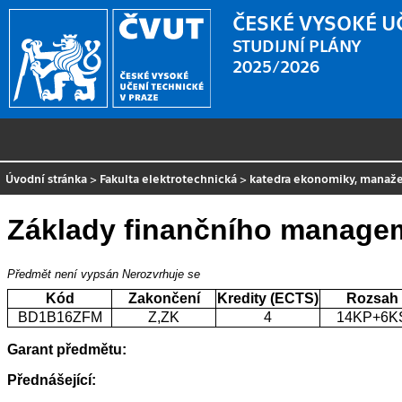
ČESKÉ VYSOKÉ U
STUDIJNÍ PLÁNY
2025/2026
Úvodní stránka
>
Fakulta elektrotechnická
>
katedra ekonomiky, manaže
Základy finančního manage
Předmět není vypsán
Nerozvrhuje se
Kód
Zakončení
Kredity (ECTS)
Rozsah
BD1B16ZFM
Z,ZK
4
14KP+6K
Garant předmětu:
Přednášející: