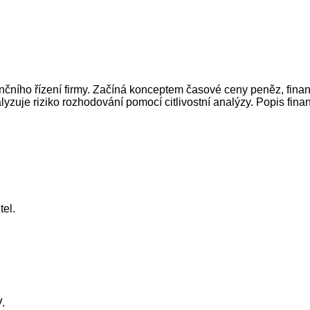
nčního řízení firmy. Začíná konceptem časové ceny peněz, fina
uje riziko rozhodování pomocí citlivostní analýzy. Popis finan
tel.
.