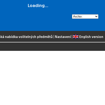
Loading...
ská nabídka volitelných předmětů
|
Nastavení
|
English version