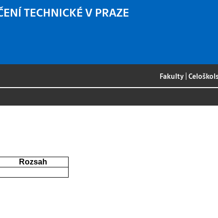
ČENÍ TECHNICKÉ V PRAZE
Fakulty
|
Celoškol
x
Rozsah