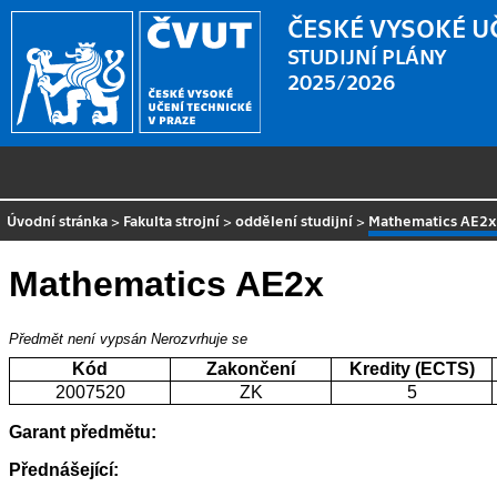
ČESKÉ VYSOKÉ U
STUDIJNÍ PLÁNY
2025/2026
Úvodní stránka
>
Fakulta strojní
>
oddělení studijní
>
Mathematics AE2
Mathematics AE2x
Předmět není vypsán
Nerozvrhuje se
Kód
Zakončení
Kredity (ECTS)
2007520
ZK
5
Garant předmětu:
Přednášející: