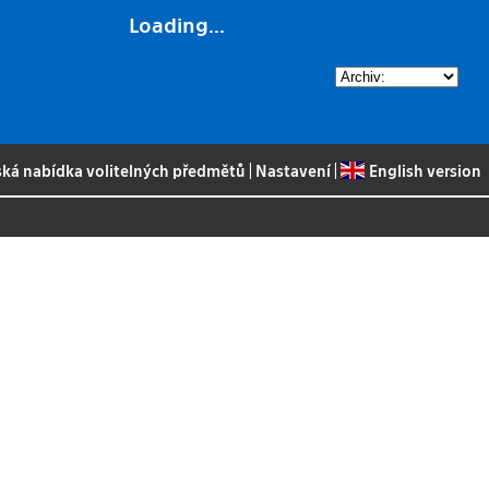
Loading...
ská nabídka volitelných předmětů
|
Nastavení
|
English version