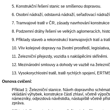
5. Konstrukční řešení stanic se smíšenou dopravou.
6. Osobní nádraží, odstavná nádraží, seřaďovací nádraží
7. Tramvajové tratě v ČR, zásady navrhování konstrukce 
8. Podzemní dráhy řešení ve velkých aglomeracích, hist
9. Příklady staveb a rekonstrukcí tramvajových tratí a trat
10. Vliv kolejové dopravy na životní prostředí, legislativ
11. Železniční přejezdy, vozidla s naklápěcími skříněmi.
12. Mezinárodní smlouvy a dohody ve vazbě na železniční
13. Vysokorychlostní tratě, tratě rychlých spojení, ERTM
Osnova cvičení:
Příklad 1: Železniční stanice. Návrh dopravního schématu
vkládání výhybek, konstrukce částí zhlaví, včetně výpočt
námezníky, odjezdová návěstidla, nástupiště včetně příst
zpráva.