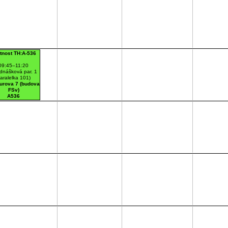
tnost TH:A-536
09:45–11:20
dnášková par. 1
aralelka 101)
urova 7 (budova
FSv)
A536