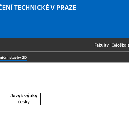
ČENÍ TECHNICKÉ V PRAZE
Fakulty
|
Celoškol
niční stavby 2D
Jazyk výuky
česky