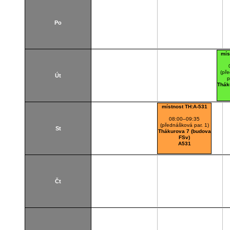
Po
mís
(pře
Út
p
Thák
místnost TH:A-531
08:00–09:35
(přednášková par. 1)
St
Thákurova 7 (budova
FSv)
A531
Čt