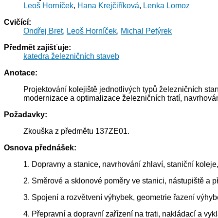
Leoš Horníček
,
Hana Krejčiříková
,
Lenka Lomoz
Cvičící:
Ondřej Bret
,
Leoš Horníček
,
Michal Petýrek
Předmět zajišťuje:
katedra železničních staveb
Anotace:
Projektování kolejiště jednotlivých typů železničních sta
modernizace a optimalizace železničních tratí, navrhován
Požadavky:
Zkouška z předmětu 137ZE01.
Osnova přednášek:
1. Dopravny a stanice, navrhování zhlaví, staniční koleje,
2. Směrové a sklonové poměry ve stanici, nástupiště a př
3. Spojení a rozvětvení výhybek, geometrie řazení výhyb
4. Přepravní a dopravní zařízení na trati, nakládací a vy