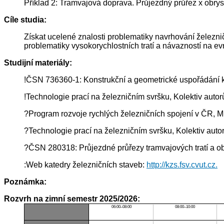
Příklad 2: Tramvajová doprava. Průjezdný průřez x obrys 
Cíle studia:
Získat ucelené znalosti problematiky navrhování železnič
problematiky vysokorychlostních tratí a návazností na ev
Studijní materiály:
!ČSN 736360-1: Konstrukční a geometrické uspořádání kol
!Technologie prací na železničním svršku, Kolektiv aut
?Program rozvoje rychlých železničních spojení v ČR, Mi
?Technologie prací na železničním svršku, Kolektiv aut
?ČSN 280318: Průjezdné průřezy tramvajových tratí a o
:Web katedry železničních staveb:
http://kzs.fsv.cvut.cz.
Poznámka:
Rozvrh na zimní semestr 2025/2026:
06:00–08:00
08:00–10:00