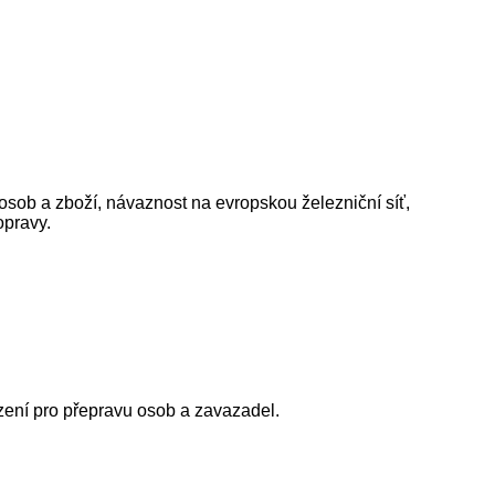
u osob a zboží, návaznost na evropskou železniční síť,
opravy.
ízení pro přepravu osob a zavazadel.