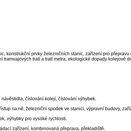
nic, konstrukční prvky železničních stanic, zařízení pro přeprav
í tramvajových tratí a tratí metra, ekologické dopady kolejové d
 návěstidla, číslování kolejí, číslování výhybek.
ístup na ně, železniční spodek ve stanici, výpravní budovy, zař
ek, výhybky pro vysoké rychlosti.
kládací zařízení, kombinovaná přeprava, překladiště.