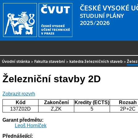
ČESKÉ VYSOKÉ U
STUDIJNÍ PLÁNY
2025/2026
Úvodní stránka
>
Fakulta stavební
>
katedra železničních staveb
>
Želez
Železniční stavby 2D
Zobrazit rozvrh
Kód
Zakončení
Kredity (ECTS)
Rozsah
137Z02D
Z,ZK
5
2P+2C
Garant předmětu:
Leoš Horníček
Přednášející: