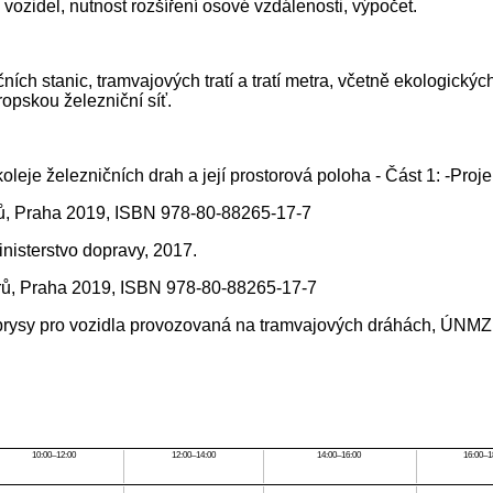
vozidel, nutnost rozšíření osové vzdálenosti, výpočet.
ních stanic, tramvajových tratí a tratí metra, včetně ekologický
ropskou železniční síť.
eje železničních drah a její prostorová poloha - Část 1: -Pro
orů, Praha 2019, ISBN 978-80-88265-17-7
nisterstvo dopravy, 2017.
orů, Praha 2019, ISBN 978-80-88265-17-7
brysy pro vozidla provozovaná na tramvajových dráhách, ÚNMZ
10:00–12:00
12:00–14:00
14:00–16:00
16:00–1