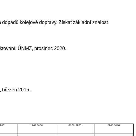
ch dopadů kolejové dopravy. Získat základní znalost
jektování. ÚNMZ, prosinec 2020.
, březen 2015.
8:00
18:00–20:00
20:00–22:00
22:00–24:00