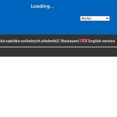
Loading...
ská nabídka volitelných předmětů
|
Nastavení
|
English version