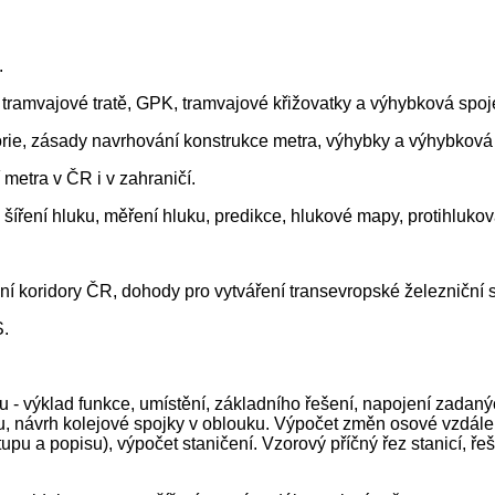
.
tramvajové tratě, GPK, tramvajové křižovatky a výhybková spoj
orie, zásady navrhování konstrukce metra, výhybky a výhybková 
í metra v ČR i v zahraničí.
a, šíření hluku, měření hluku, predikce, hlukové mapy, protihluko
 koridory ČR, dohody pro vytváření transevropské železniční sí
S.
 - výklad funkce, umístění, základního řešení, napojení zadaný
u, návrh kolejové spojky v oblouku. Výpočet změn osové vzdálenos
upu a popisu), výpočet staničení. Vzorový příčný řez stanicí, ř