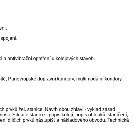
ení.
spojení.
vá a antivibrační opatření u kolejových staveb.
tě, Panevropské dopravní koridory, multimodální koridory.
ch prvků žel. stanice. Návrh obou zhlaví - výklad zásad
ti. Situace stanice - popis kolejí, popis oblouků, staničení,
ešení dílčích prvků nástupišť a nákladového obvodu. Technická