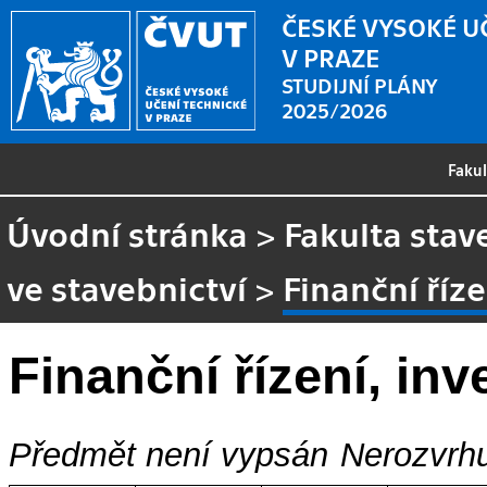
ČESKÉ VYSOKÉ U
V PRAZE
STUDIJNÍ PLÁNY
2025/2026
Faku
Úvodní stránka
>
Fakulta stav
ve stavebnictví
>
Finanční říze
Finanční řízení, inv
Předmět není vypsán
Nerozvrhu