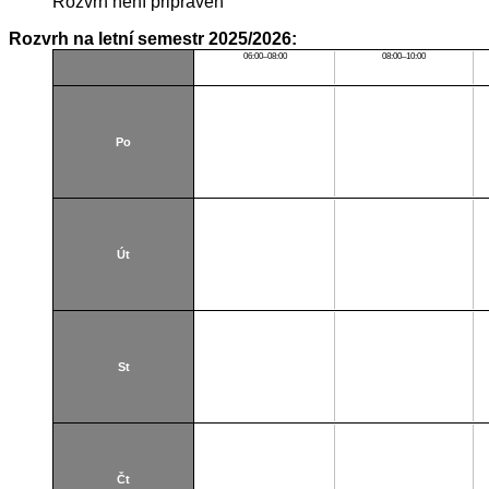
Rozvrh není připraven
Rozvrh na letní semestr 2025/2026:
06:00–08:00
08:00–10:00
Po
Út
St
Čt