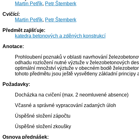
Martin Petřík
,
Petr Štemberk
Cvičící:
Martin Petřík
,
Petr Štemberk
Předmět zajišťuje:
katedra betonových a zděných konstrukcí
Anotace:
Prohloubení poznaků v oblasti navrhování železobetonov
odhadu rozložení nutné výztuže v železobetonových desk
optimální množství výztuže v obecném bodě železobetono
tohoto předmětu jsou ještě vysvětleny základní principy
Požadavky:
Docházka na cvičení (max. 2 neomluvené absence)
Včasné a správné vypracování zadaných úloh
Úspěšné složení zápočtu
Úspěšné složení zkoušky
Osnova přednášek: