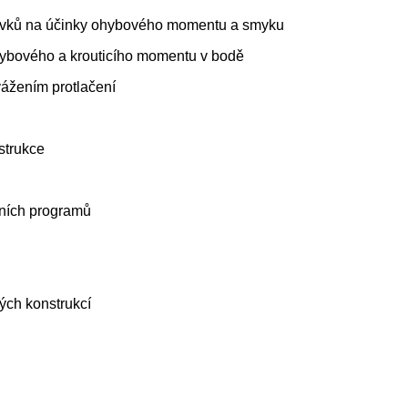
prvků na účinky ohybového momentu a smyku
ybového a krouticího momentu v bodě
ážením protlačení
nstrukce
tních programů
ých konstrukcí