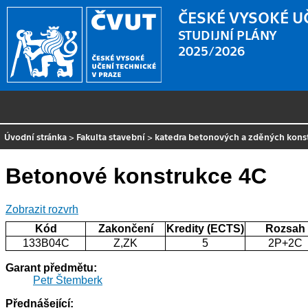
ČESKÉ VYSOKÉ U
STUDIJNÍ PLÁNY
2025/2026
Úvodní stránka
>
Fakulta stavební
>
katedra betonových a zděných kons
Betonové konstrukce 4C
Zobrazit rozvrh
Kód
Zakončení
Kredity (ECTS)
Rozsah
133B04C
Z,ZK
5
2P+2C
Garant předmětu:
Petr Štemberk
Přednášející: