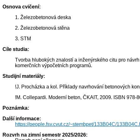
Osnova cvičení:
1. Železobetonová deska
2. Železobetonová stěna
3. STM
Cíle studia:
Tvorba hlubokých znalostí a inženýrského citu pro návrh 
komerčních výpočetních programů.
Studijní materiály:
!J. Procházka a kol. Příklady navrhování betonových ko
!M. Collepardi. Moderní beton, ČKAIT, 2009. ISBN 978-
Poznámka:
Další informace:
https://people.fsv.cvut.cz/~stembpet/133B04C/133B04C.
Rozvrh na zimní semestr 2025/2026: