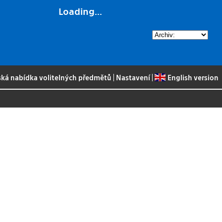
Loading...
ská nabídka volitelných předmětů
|
Nastavení
|
English version