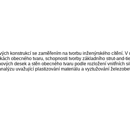
ých konstrukcí se zaměřením na tvorbu inženýrského cítění. V 
ách obecného tvaru, schopnosti tvorby základního strut-and-tie
vých desek a stěn obecného tvaru podle rozložení vnitřních s
 analýzu uvažující plastizování materiálu a vyztužování železob