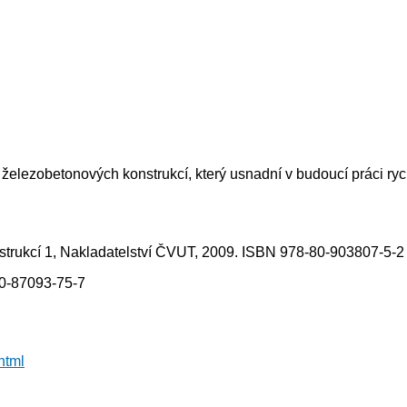
železobetonových konstrukcí, který usnadní v budoucí práci rych
nstrukcí 1, Nakladatelství ČVUT, 2009. ISBN 978-80-903807-5-2
80-87093-75-7
html