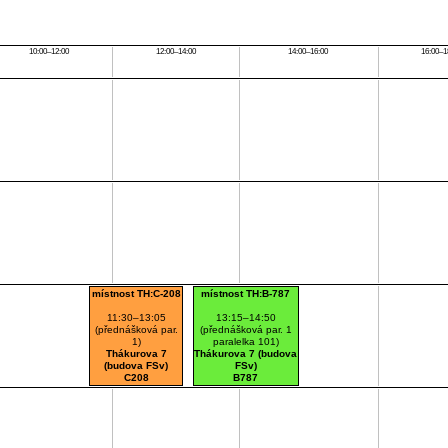
10:00–12:00
12:00–14:00
14:00–16:00
16:00–1
místnost TH:C-208
místnost TH:B-787
11:30–13:05
13:15–14:50
(přednášková par.
(přednášková par. 1
1)
paralelka 101)
Thákurova 7
Thákurova 7 (budova
(budova FSv)
FSv)
C208
B787