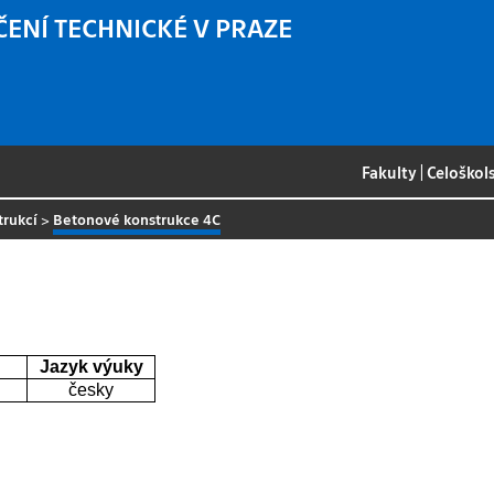
ČENÍ TECHNICKÉ V PRAZE
Fakulty
|
Celoškol
trukcí
>
Betonové konstrukce 4C
Jazyk výuky
česky