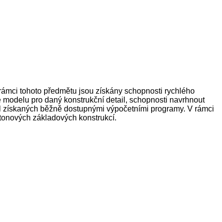
rámci tohoto předmětu jsou získány schopnosti rychlého
 modelu pro daný konstrukční detail, schopnosti navrhnout
il získaných běžně dostupnými výpočetními programy. V rámci
etonových základových konstrukcí.