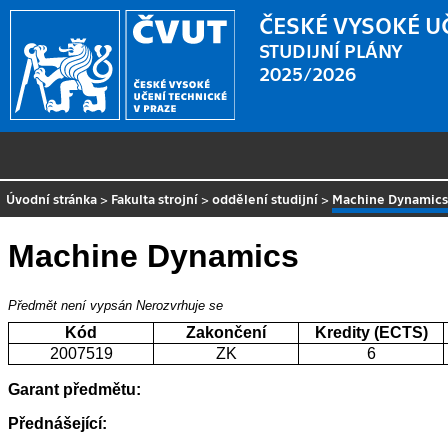
ČESKÉ VYSOKÉ U
STUDIJNÍ PLÁNY
2025/2026
Úvodní stránka
>
Fakulta strojní
>
oddělení studijní
>
Machine Dynamic
Machine Dynamics
Předmět není vypsán
Nerozvrhuje se
Kód
Zakončení
Kredity (ECTS)
2007519
ZK
6
Garant předmětu:
Přednášející: