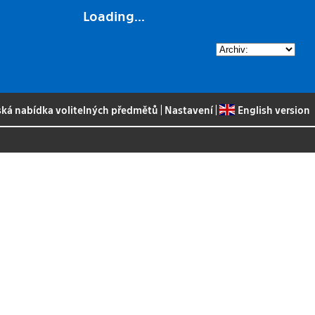
Loading...
ská nabídka volitelných předmětů
|
Nastavení
|
English version