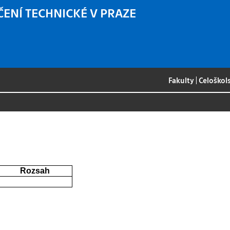
ČENÍ TECHNICKÉ V PRAZE
Fakulty
|
Celoškol
s
Rozsah