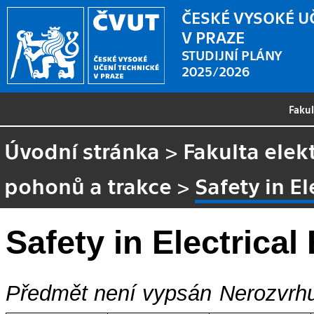
ČESKÉ VYSOKÉ U
V PRAZE
STUDIJNÍ PLÁNY
2025/2026
Faku
Úvodní stránka
>
Fakulta elek
pohonů a trakce
>
Safety in E
Safety in Electrical
Předmět není vypsán
Nerozvrhu