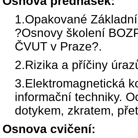
Osnova přednášek:
1.Opakované Základní
?Osnovy školení BOZP
ČVUT v Praze?.
2.Rizika a příčiny úra
3.Elektromagnetická kom
informační techniky. 
dotykem, zkratem, pře
Osnova cvičení: