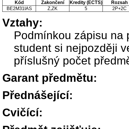
Kód
Zakončení
Kredity (ECTS)
Rozsah
BE2M31IAS
Z,ZK
5
2P+2C
Vztahy:
Podmínkou zápisu na 
student si nejpozději 
příslušný počet před
Garant předmětu:
Přednášející:
Cvičící: