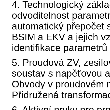
4. Technologický zák
odvoditelnost parametr
automatický přepočet
BSIM a EKV a jejich v
identifikace parametrů
5. Proudová ZV, zesil
soustav s napěťovou 
Obvody v proudovém mó
Přidružená transformace
6. Aktivní prvky pro pr