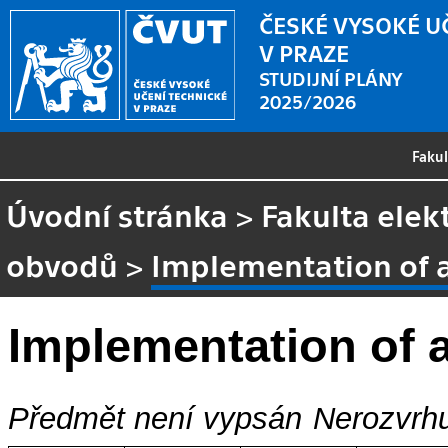
ČESKÉ VYSOKÉ U
V PRAZE
STUDIJNÍ PLÁNY
2025/2026
Faku
Úvodní stránka
>
Fakulta elek
obvodů
>
Implementation of 
Implementation of 
Předmět není vypsán
Nerozvrhu