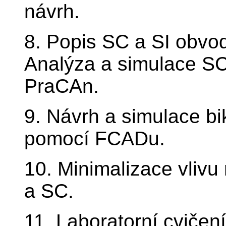
návrh.
8. Popis SC a SI obvod
Analýza a simulace SC
PraCAn.
9. Návrh a simulace bi
pomocí FCADu.
10. Minimalizace vlivu
a SC.
11. Laboratorní cvičení