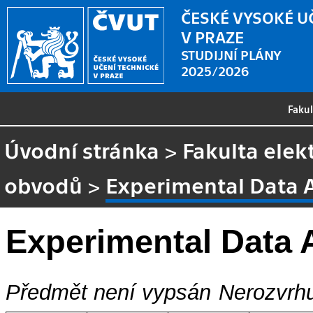
ČESKÉ VYSOKÉ U
V PRAZE
STUDIJNÍ PLÁNY
2025/2026
Faku
Úvodní stránka
>
Fakulta elek
obvodů
>
Experimental Data 
Experimental Data 
Předmět není vypsán
Nerozvrhu