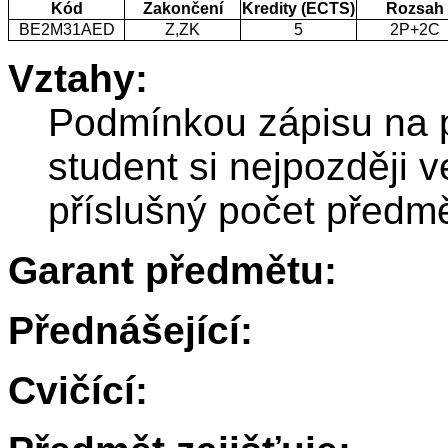
Kód
Zakončení
Kredity (ECTS)
Rozsah
BE2M31AED
Z,ZK
5
2P+2C
Vztahy:
Podmínkou zápisu na
student si nejpozději 
příslušný počet před
Garant předmětu:
Přednášející:
Cvičící: