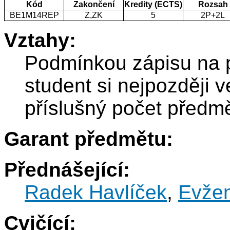
Kód
Zakončení
Kredity (ECTS)
Rozsah
BE1M14REP
Z,ZK
5
2P+2L
Vztahy:
Podmínkou zápisu na
student si nejpozději 
příslušný počet před
Garant předmětu:
Přednášející:
Radek Havlíček
,
Evže
Cvičící: