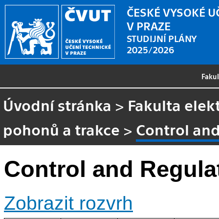
ČESKÉ VYSOKÉ U
V PRAZE
STUDIJNÍ PLÁNY
2025/2026
Faku
Úvodní stránka
>
Fakulta elek
pohonů a trakce
>
Control and
Control and Regulat
Zobrazit rozvrh