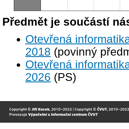
Předmět je součástí nás
Otevřená informatik
2018
(povinný předm
Otevřená informatik
2026
(PS)
Copyright ©
Jiří Kosek
, 2010–2022 | Copyright ©
ČVUT
, 2010–202
Provozuje
Výpočetní a informační centrum ČVUT