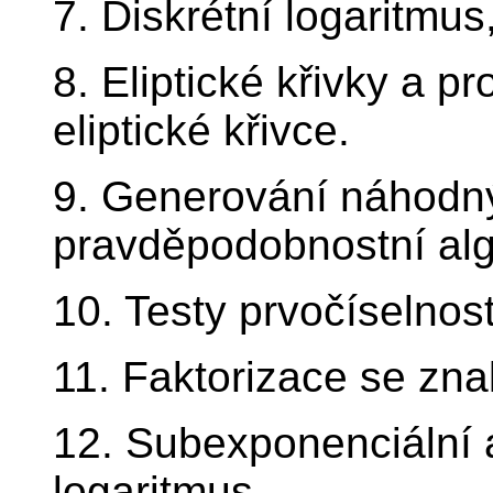
7. Diskrétní logaritmus
8. Eliptické křivky a p
eliptické křivce.
9. Generování náhodnýc
pravděpodobnostní alg
10. Testy prvočíselnos
11. Faktorizace se zna
12. Subexponenciální a
logaritmus.