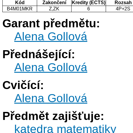
Kód
Zakončení
Kredity (ECTS)
Rozsah
B4M01MKR
Z,ZK
6
4P+2S
Garant předmětu:
Alena Gollová
Přednášející:
Alena Gollová
Cvičící:
Alena Gollová
Předmět zajišťuje:
katedra matematiky