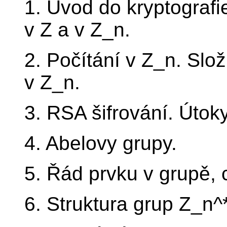
1. Úvod do kryptografi
v Z a v Z_n.
2. Počítání v Z_n. Slož
v Z_n.
3. RSA šifrování. Útok
4. Abelovy grupy.
5. Řád prvku v grupě, 
6. Struktura grup Z_n^*