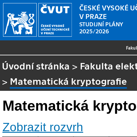
ČESKÉ VYSOKÉ U
V PRAZE
STUDIJNÍ PLÁNY
2025/2026
Faku
Úvodní stránka
>
Fakulta elek
>
Matematická kryptografie
Matematická krypto
Zobrazit rozvrh