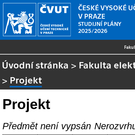
ČESKÉ VYSOKÉ U
V PRAZE
STUDIJNÍ PLÁNY
2025/2026
Faku
Úvodní stránka
>
Fakulta elek
>
Projekt
Projekt
Předmět není vypsán
Nerozvrhu