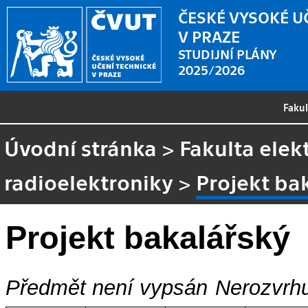
ČESKÉ VYSOKÉ U
V PRAZE
STUDIJNÍ PLÁNY
2025/2026
Faku
Úvodní stránka
>
Fakulta elek
radioelektroniky
>
Projekt ba
Projekt bakalářský
Předmět není vypsán
Nerozvrhu