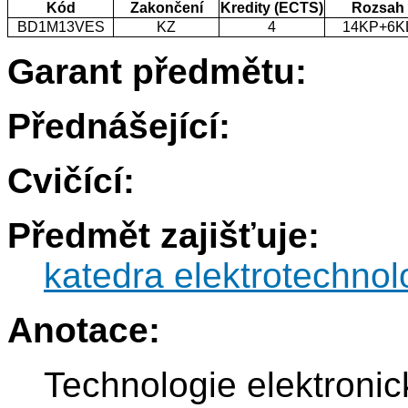
Kód
Zakončení
Kredity (ECTS)
Rozsah
BD1M13VES
KZ
4
14KP+6K
Garant předmětu:
Přednášející:
Cvičící:
Předmět zajišťuje:
katedra elektrotechnol
Anotace:
Technologie elektronic