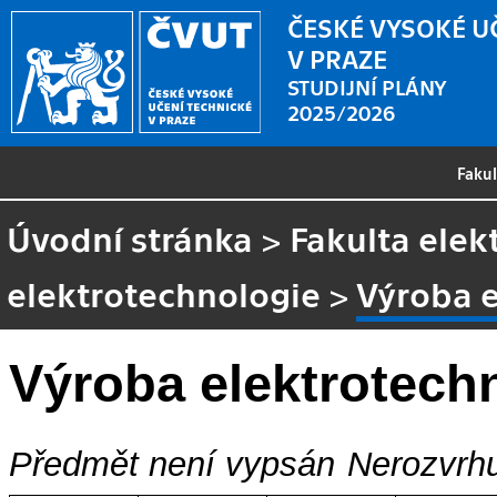
ČESKÉ VYSOKÉ U
V PRAZE
STUDIJNÍ PLÁNY
2025/2026
Faku
Úvodní stránka
>
Fakulta elek
elektrotechnologie
>
Výroba e
Výroba elektrotech
Předmět není vypsán
Nerozvrhu