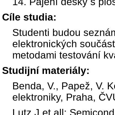
14. Pájení desky s plo
Cíle studia:
Studenti budou seznám
elektronických součáste
metodami testování kva
Studijní materiály:
Benda, V., Papež, V.
elektroniky, Praha, Č
Lutz J.et all: Semicon