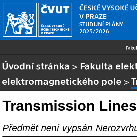
ČESKÉ VYSOKÉ U
V PRAZE
STUDIJNÍ PLÁNY
2025/2026
Faku
Úvodní stránka
>
Fakulta elek
elektromagnetického pole
>
T
Transmission Lines 
Předmět není vypsán
Nerozvrhu