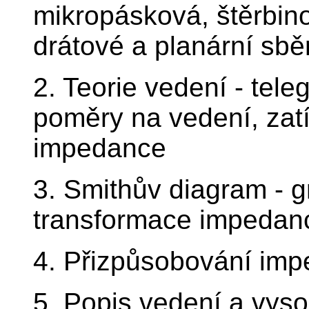
mikropásková, štěrbin
drátové a planární sbě
2. Teorie vedení - tele
poměry na vedení, zat
impedance
3. Smithův diagram - g
transformace impedan
4. Přizpůsobování imp
5. Popis vedení a vys