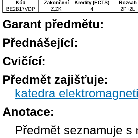
Kód
Zakončení
Kredity (ECTS)
Rozsah
BE2B17VDP
Z,ZK
4
2P+2L
Garant předmětu:
Přednášející:
Cvičící:
Předmět zajišťuje:
katedra elektromagnet
Anotace:
Předmět seznamuje s 