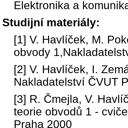
Elektronika a komunika
Studijní materiály:
[1] V. Havlíček, M. Pok
obvody 1,Nakladatels
[2] V. Havlíček, I. Zem
Nakladatelství ČVUT 
[3] R. Čmejla, V. Havl
teorie obvodů 1 - cvič
Praha 2000