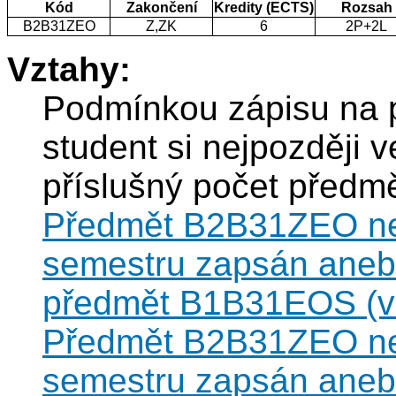
Kód
Zakončení
Kredity (ECTS)
Rozsah
B2B31ZEO
Z,ZK
6
2P+2L
Vztahy:
Podmínkou zápisu na 
student si nejpozději 
příslušný počet před
Předmět B2B31ZEO nesm
semestru zapsán anebo
předmět B1B31EOS (vz
Předmět B2B31ZEO nesm
semestru zapsán anebo