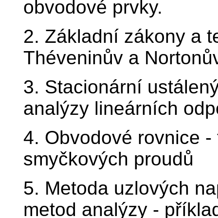
obvodové prvky.
2. Základní zákony a t
Théveninův a Nortonův
3. Stacionární ustálen
analýzy lineárních od
4. Obvodové rovnice -
smyčkových proudů
5. Metoda uzlových na
metod analýzy - příkla