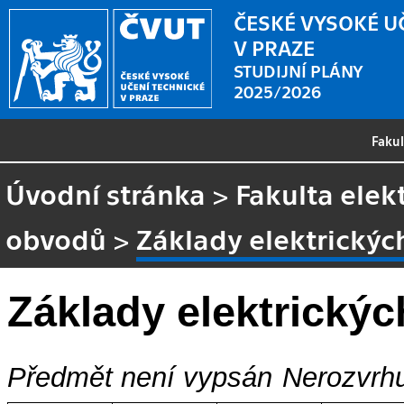
ČESKÉ VYSOKÉ U
V PRAZE
STUDIJNÍ PLÁNY
2025/2026
Faku
Úvodní stránka
>
Fakulta elek
obvodů
>
Základy elektrický
Základy elektrický
Předmět není vypsán
Nerozvrhu