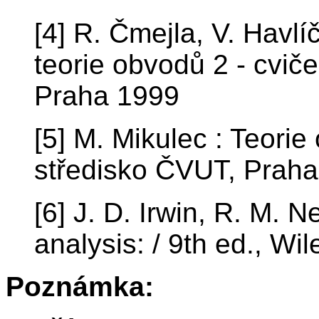
[4] R. Čmejla, V. Havl
teorie obvodů 2 - cvič
Praha 1999
[5] M. Mikulec : Teori
středisko ČVUT, Prah
[6] J. D. Irwin, R. M. 
analysis: / 9th ed., Wil
Poznámka: