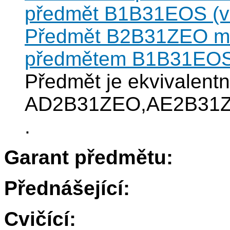
předmět B1B31EOS (vz
Předmět B2B31ZEO můž
předmětem B1B31EO
Předmět je ekvivalentn
AD2B31ZEO,AE2B31
.
Garant předmětu:
Přednášející:
Cvičící: