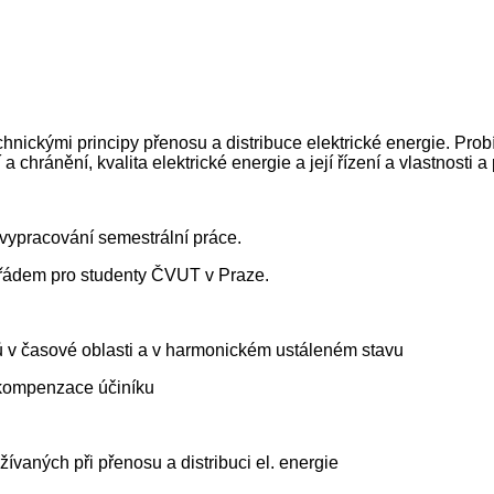
nickými principy přenosu a distribuce elektrické energie. Probí
ránění, kvalita elektrické energie a její řízení a vlastnosti a p
 vypracování semestrální práce.
 řádem pro studenty ČVUT v Praze.
ů v časové oblasti a v harmonickém ustáleném stavu
 kompenzace účiníku
vaných při přenosu a distribuci el. energie