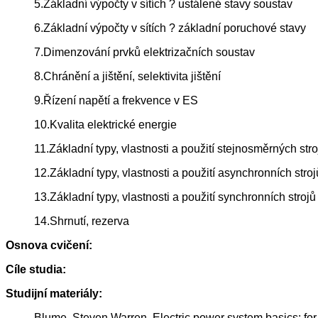
5.Základní výpočty v sítích ? ustálené stavy soustav
6.Základní výpočty v sítích ? základní poruchové stavy
7.Dimenzování prvků elektrizačních soustav
8.Chránění a jištění, selektivita jištění
9.Řízení napětí a frekvence v ES
10.Kvalita elektrické energie
11.Základní typy, vlastnosti a použití stejnosměrných stro
12.Základní typy, vlastnosti a použití asynchronních stroj
13.Základní typy, vlastnosti a použití synchronních strojů
14.Shrnutí, rezerva
Osnova cvičení:
Cíle studia:
Studijní materiály:
Blume, Steven Warren. Electric power system basics: for 