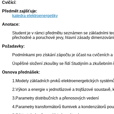
Cvičící:
Předmět zajišťuje:
katedra elektroenergetiky
Anotace:
Student je v rámci předmětu seznámen se základními tech
přechodné a poruchové jevy, hlavní zásady dimenzování a ch
Požadavky:
Podmínkami pro získání zápočtu je účast na cvičeních a
Úspěšné složení zkoušky se řídí Studijním a zkušebním
Osnova přednášek:
1.Modely základních prvků elektroenergetických systém
2.Výkon a energie v jednofázové a trojfázové soustavě,
3.Parametry distribučních a přenosových vedení
4.Parametry transformátorů tlumivek a kondenzátorů použí