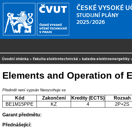
ČESKÉ VYSOKÉ U
STUDIJNÍ PLÁNY
2025/2026
Úvodní stránka
>
Fakulta elektrotechnická
>
katedra elektroenergetiky
Elements and Operation of E
Předmět není vypsán
Nerozvrhuje se
Kód
Zakončení
Kredity (ECTS)
Rozsah
BE1M15PPE
KZ
4
2P+2S
Garant předmětu:
Přednášející: