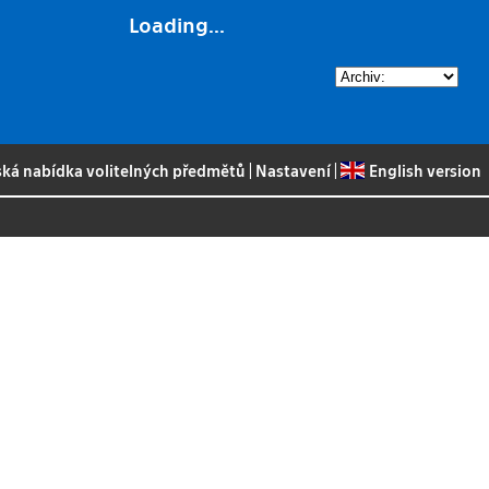
Loading...
ská nabídka volitelných předmětů
|
Nastavení
|
English version