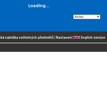
Loading...
ská nabídka volitelných předmětů
|
Nastavení
|
English version