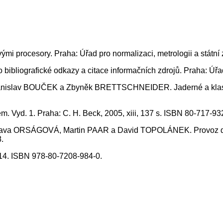
 procesory. Praha: Úřad pro normalizaci, metrologii a státní 
bliografické odkazy a citace informačních zdrojů. Praha: Úřad 
anislav BOUČEK a Zbyněk BRETTSCHNEIDER. Jaderné a klasick
 Vyd. 1. Praha: C. H. Beck, 2005, xiii, 137 s. ISBN 80-717-93
lava ORSÁGOVÁ, Martin PAAR a David TOPOLÁNEK. Provoz dist
.
2014. ISBN 978-80-7208-984-0.