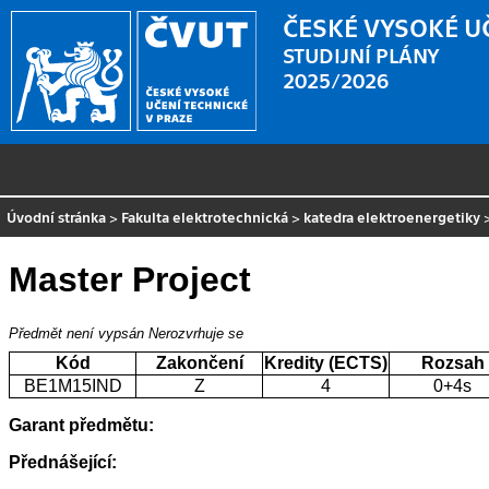
ČESKÉ VYSOKÉ U
STUDIJNÍ PLÁNY
2025/2026
Úvodní stránka
>
Fakulta elektrotechnická
>
katedra elektroenergetiky
Master Project
Předmět není vypsán
Nerozvrhuje se
Kód
Zakončení
Kredity (ECTS)
Rozsah
BE1M15IND
Z
4
0+4s
Garant předmětu:
Přednášející: