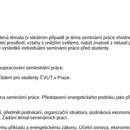
olená témata (v ideálním případě je téma seminární práce shod
ní prostředí, vztahy s vnějším světem), nabýt znalostí z oblastí
 výsledků individuální seminární práce před studenty.
 vypracování semestrální práce.
 řádem pro studenty ČVUT v Praze.
na seminární práce. Představení energetického podniku jako pří
, předmět podnikání, organizační struktura, podniková ekonomie,
. Zadání témat seminárních prací.
ému příkladu a energetickému zákonu. Účetní osnova, ekonomic