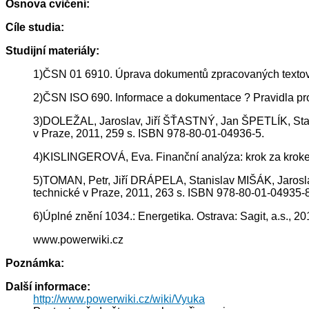
Osnova cvičení:
Cíle studia:
Studijní materiály:
1)ČSN 01 6910. Úprava dokumentů zpracovaných textovými
2)ČSN ISO 690. Informace a dokumentace ? Pravidla pro bi
3)DOLEŽAL, Jaroslav, Jiří ŠŤASTNÝ, Jan ŠPETLÍK, St
v Praze, 2011, 259 s. ISBN 978-80-01-04936-5.
4)KISLINGEROVÁ, Eva. Finanční analýza: krok za krokem.
5)TOMAN, Petr, Jiří DRÁPELA, Stanislav MIŠÁK, Jaros
technické v Praze, 2011, 263 s. ISBN 978-80-01-04935-8
6)Úplné znění 1034.: Energetika. Ostrava: Sagit, a.s., 
www.powerwiki.cz
Poznámka:
Další informace:
http://www.powerwiki.cz/wiki/Vyuka