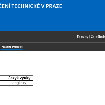
ČENÍ TECHNICKÉ V PRAZE
Fakulty
|
Celoškol
>
Master Project
Jazyk výuky
anglicky