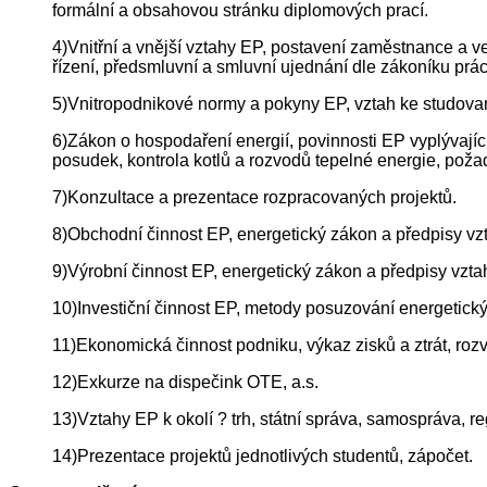
formální a obsahovou stránku diplomových prací.
4)Vnitřní a vnější vztahy EP, postavení zaměstnance a v
řízení, předsmluvní a smluvní ujednání dle zákoníku prá
5)Vnitropodnikové normy a pokyny EP, vztah ke studov
6)Zákon o hospodaření energií, povinnosti EP vyplývající
posudek, kontrola kotlů a rozvodů tepelné energie, poža
7)Konzultace a prezentace rozpracovaných projektů.
8)Obchodní činnost EP, energetický zákon a předpisy vz
9)Výrobní činnost EP, energetický zákon a předpisy vzta
10)Investiční činnost EP, metody posuzování energetickýc
11)Ekonomická činnost podniku, výkaz zisků a ztrát, rozv
12)Exkurze na dispečink OTE, a.s.
13)Vztahy EP k okolí ? trh, státní správa, samospráva, r
14)Prezentace projektů jednotlivých studentů, zápočet.