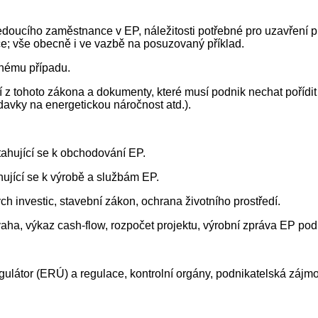
edoucího zaměstnance v EP, náležitosti potřebné pro uzavření p
ce; vše obecně i ve vazbě na posuzovaný příklad.
anému případu.
 z tohoto zákona a dokumenty, které musí podnik nechat pořídit 
davky na energetickou náročnost atd.).
tahující se k obchodování EP.
hující se k výrobě a službám EP.
h investic, stavební zákon, ochrana životního prostředí.
aha, výkaz cash-flow, rozpočet projektu, výrobní zpráva EP pod
egulátor (ERÚ) a regulace, kontrolní orgány, podnikatelská zájm