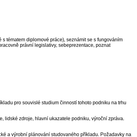
né s tématem diplomové práce), seznámit se s fungováním
 pracovně právní legislativy, sebeprezentace, poznat
kladu pro souvislé studium činností tohoto podniku na trhu
 lidské zdroje, hlavní ukazatele podniku, výroční zpráva.
ké a výrobní plánování studovaného příkladu. Požadavky na