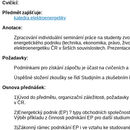
Cvičící:
Předmět zajišťuje:
katedra elektroenergetiky
Anotace:
Zpracování individuální seminární práce na studenty zv
energetického podniku (technika, ekonomika, právo, život
elektroenergetiku ČR v širších souvislostech. Prezentace
Požadavky:
Podmínkami pro získání zápočtu je účast na cvičeních a
Úspěšné složení zkoušky se řídí Studijním a zkušebním
Osnova přednášek:
1)Úvod do předmětu, organizační záležitosti, požadavky 
v ČR.
2)Energetický podnik (EP) ? typy obchodních společností
Výběr příkladu z činnosti podnikání EP pro další studium
3)Zákonný rámec podnikání EP i ve vztahu ke studovan