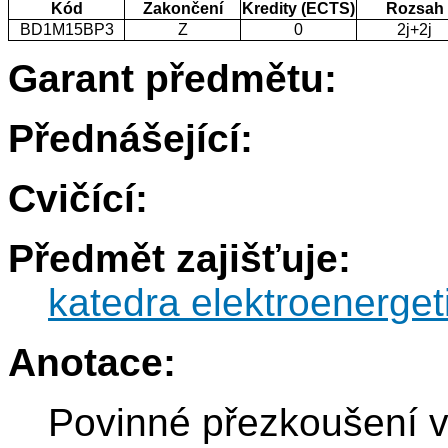
Kód
Zakončení
Kredity (ECTS)
Rozsah
BD1M15BP3
Z
0
2j+2j
Garant předmětu:
Přednášející:
Cvičící:
Předmět zajišťuje:
katedra elektroenerget
Anotace:
Povinné přezkoušení v