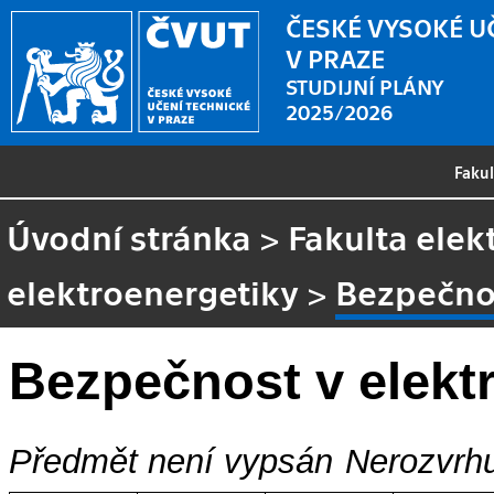
ČESKÉ VYSOKÉ U
V PRAZE
STUDIJNÍ PLÁNY
2025/2026
Faku
Úvodní stránka
>
Fakulta elek
elektroenergetiky
>
Bezpečnos
Bezpečnost v elekt
Předmět není vypsán
Nerozvrhu