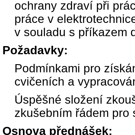
ochrany zdraví při prá
práce v elektrotechni
v souladu s příkazem 
Požadavky:
Podmínkami pro získán
cvičeních a vypracován
Úspěšné složení zkoušk
zkušebním řádem pro 
Osnova přednášek: