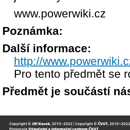
www.powerwiki.cz
Poznámka:
Další informace:
http://www.powerwiki.c
Pro tento předmět se r
Předmět je součástí nás
Copyright ©
Jiří Kosek
, 2010–2022 | Copyright ©
ČVUT
, 2010–202
Provozuje
Výpočetní a informační centrum ČVUT