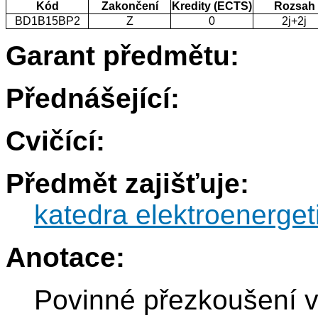
Kód
Zakončení
Kredity (ECTS)
Rozsah
BD1B15BP2
Z
0
2j+2j
Garant předmětu:
Přednášející:
Cvičící:
Předmět zajišťuje:
katedra elektroenerget
Anotace:
Povinné přezkoušení v