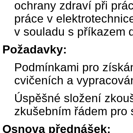
ochrany zdraví při prá
práce v elektrotechni
v souladu s příkazem 
Požadavky:
Podmínkami pro získán
cvičeních a vypracován
Úspěšné složení zkoušk
zkušebním řádem pro 
Osnova přednášek: