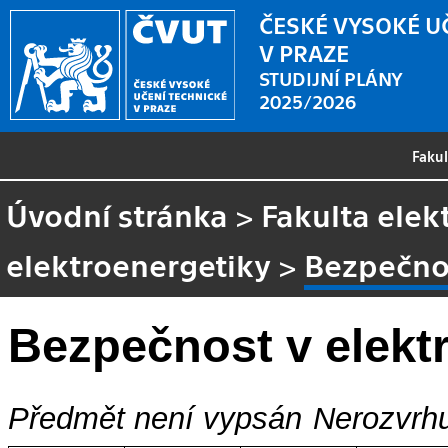
ČESKÉ VYSOKÉ U
V PRAZE
STUDIJNÍ PLÁNY
2025/2026
Faku
Úvodní stránka
>
Fakulta elek
elektroenergetiky
>
Bezpečnos
Bezpečnost v elekt
Předmět není vypsán
Nerozvrhu