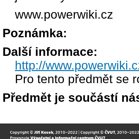
www.powerwiki.cz
Poznámka:
Další informace:
http://www.powerwiki.c
Pro tento předmět se r
Předmět je součástí nás
Copyright ©
Jiří Kosek
, 2010–2022 | Copyright ©
ČVUT
, 2010–202
Provozuje
Výpočetní a informační centrum ČVUT