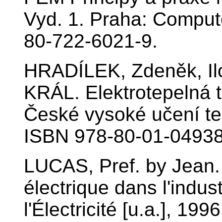
Vyd. 1. Praha: Comput
80-722-6021-9.
HRADÍLEK, Zdeněk, I
KRÁL. Elektrotepelná t
České vysoké učení te
ISBN 978-80-01-04938
LUCAS, Pref. by Jean.
électrique dans l'indus
l'Électricité [u.a.], 1