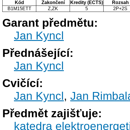
Kód
Zakončení
Kredity (ECTS)
Rozsah
B1M15ETT
Z,ZK
5
2P+2S
Garant předmětu:
Jan Kyncl
Přednášející:
Jan Kyncl
Cvičící:
Jan Kyncl
,
Jan Rimbal
Předmět zajišťuje:
katedra elektroenerget