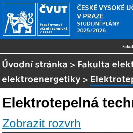
ČESKÉ VYSOKÉ U
V PRAZE
STUDIJNÍ PLÁNY
2025/2026
Faku
Úvodní stránka
>
Fakulta elek
elektroenergetiky
>
Elektrote
Elektrotepelná tech
Zobrazit rozvrh