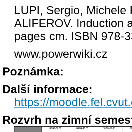
LUPI, Sergio, Michel
ALIFEROV. Induction an
pages cm. ISBN 978-3
www.powerwiki.cz
Poznámka:
Další informace:
https://moodle.fel.cv
Rozvrh na zimní semest
06:00–08:00
08:00–10:00
10:00–12:00
1