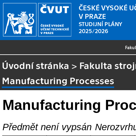
ČESKÉ VYSOKÉ U
V PRAZE
STUDIJNÍ PLÁNY
2025/2026
Faku
Úvodní stránka
>
Fakulta stroj
Manufacturing Processes
Manufacturing Pro
Předmět není vypsán
Nerozvrhu