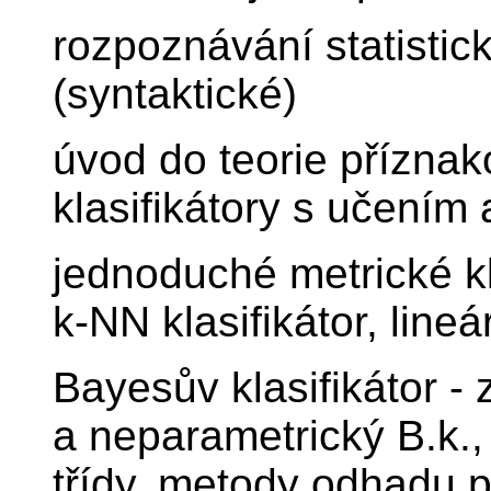
rozpoznávání statistick
(syntaktické)
úvod do teorie přízna
klasifikátory s učením
jednoduché metrické kla
k-NN klasifikátor, lineár
Bayesův klasifikátor - 
a neparametrický B.k.,
třídy, metody odhadu p