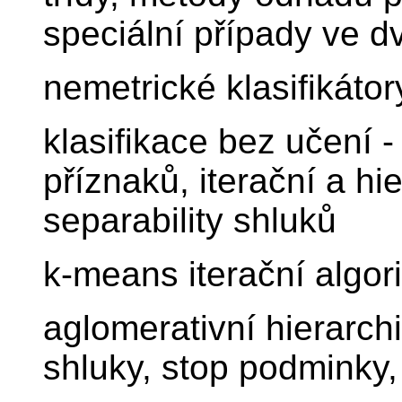
speciální případy ve 
nemetrické klasifikáto
klasifikace bez učení 
příznaků, iterační a hi
separability shluků
k-means iterační algor
aglomerativní hierarch
shluky, stop podminky