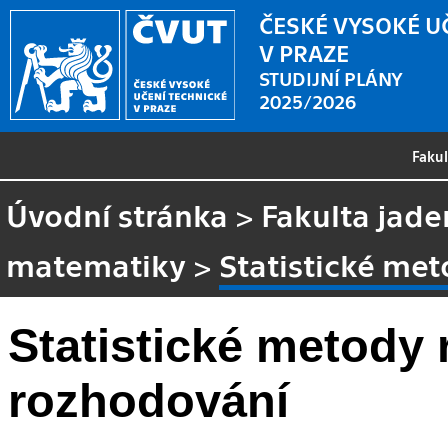
ČESKÉ VYSOKÉ U
V PRAZE
STUDIJNÍ PLÁNY
2025/2026
Faku
Úvodní stránka
>
Fakulta jade
matematiky
>
Statistické me
Statistické metody
rozhodování