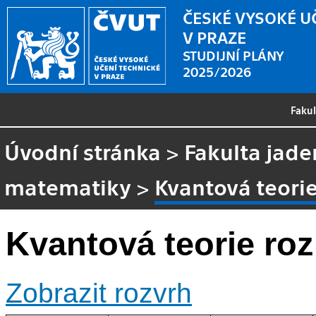
ČESKÉ VYSOKÉ U
V PRAZE
STUDIJNÍ PLÁNY
2025/2026
Faku
Úvodní stránka
>
Fakulta jade
matematiky
>
Kvantová teorie
Kvantová teorie roz
Zobrazit rozvrh