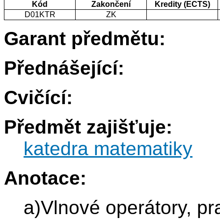
Kód
Zakončení
Kredity (ECTS)
D01KTR
ZK
Garant předmětu:
Přednášející:
Cvičící:
Předmět zajišťuje:
katedra matematiky
Anotace:
a)Vlnové operátory, pra