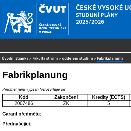
ČESKÉ VYSOKÉ U
STUDIJNÍ PLÁNY
2025/2026
Úvodní stránka
>
Fakulta strojní
>
oddělení studijní
>
Fabrikplanung
Fabrikplanung
Předmět není vypsán
Nerozvrhuje se
Kód
Zakončení
Kredity (ECTS)
2007486
ZK
5
Garant předmětu:
Přednášející: