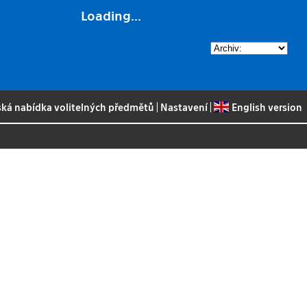
Loading...
ská nabídka volitelných předmětů
|
Nastavení
|
English version