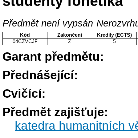
studenty fonetika
Předmět není vypsán
Nerozvrhu
Kód
Zakončení
Kredity (ECTS)
04CZVCJF
Z
5
Garant předmětu:
Přednášející:
Cvičící:
Předmět zajišťuje:
katedra humanitních v