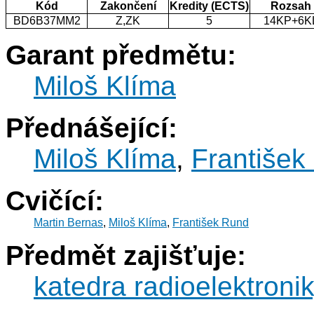
Kód
Zakončení
Kredity (ECTS)
Rozsah
BD6B37MM2
Z,ZK
5
14KP+6K
Garant předmětu:
Miloš Klíma
Přednášející:
Miloš Klíma
,
František
Cvičící:
Martin Bernas
,
Miloš Klíma
,
František Rund
Předmět zajišťuje:
katedra radioelektroni