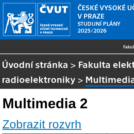
ČESKÉ VYSOKÉ U
V PRAZE
STUDIJNÍ PLÁNY
2025/2026
Faku
Úvodní stránka
>
Fakulta elek
radioelektroniky
>
Multimedia
Multimedia 2
Zobrazit rozvrh