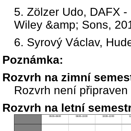
5. Zölzer Udo, DAFX - 
Wiley &amp; Sons, 20
6. Syrový Václav, Hud
Poznámka:
Rozvrh na zimní semest
Rozvrh není připraven
Rozvrh na letní semest
06:00–08:00
08:00–10:00
10:00–12:00
1