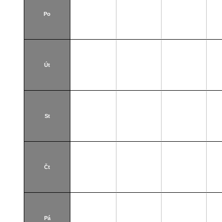
Po
Út
St
Čt
Pá