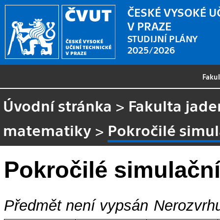
ČESKÉ VYSOKÉ U
V PRAZE
STUDIJNÍ PLÁNY
2025/2026
Faku
Úvodní stránka
>
Fakulta jade
matematiky
>
Pokročilé simu
Pokročilé simulačn
Předmět není vypsán
Nerozvrhu