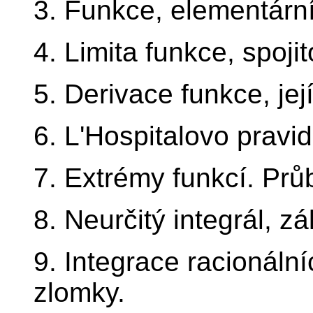
3. Funkce, elementární
4. Limita funkce, spojit
5. Derivace funkce, jej
6. L'Hospitalovo pravi
7. Extrémy funkcí. Pr
8. Neurčitý integrál, z
9. Integrace racionální
zlomky.