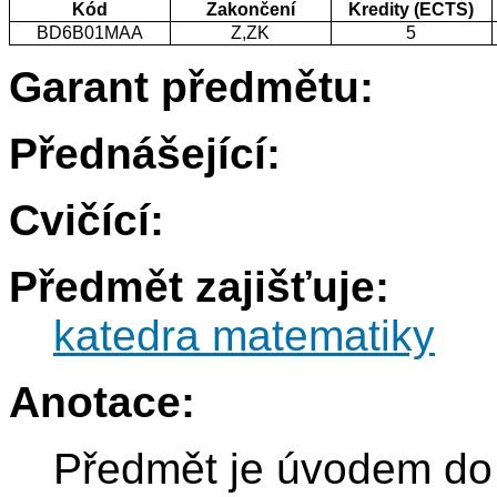
Kód
Zakončení
Kredity (ECTS)
BD6B01MAA
Z,ZK
5
Garant předmětu:
Přednášející:
Cvičící:
Předmět zajišťuje:
katedra matematiky
Anotace:
Předmět je úvodem do d