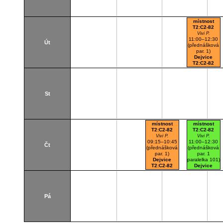
místnost
T2:C2-82
Vivi P.
11:00–12:30
Út
(přednášková
par. 1)
Dejvice
T2:C2-82
St
místnost
místnost
T2:C2-82
T2:C2-82
Vivi P.
Vivi P.
09:15–10:45
11:00–12:30
Čt
(přednášková
(přednášková
par. 1)
par. 1
Dejvice
paralelka 101)
T2:C2-82
Dejvice
T2:C2-82
Pá