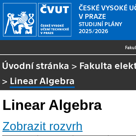
ČESKÉ VYSOKÉ U
V PRAZE
STUDIJNÍ PLÁNY
2025/2026
Faku
Úvodní stránka
>
Fakulta elek
>
Linear Algebra
Linear Algebra
Zobrazit rozvrh