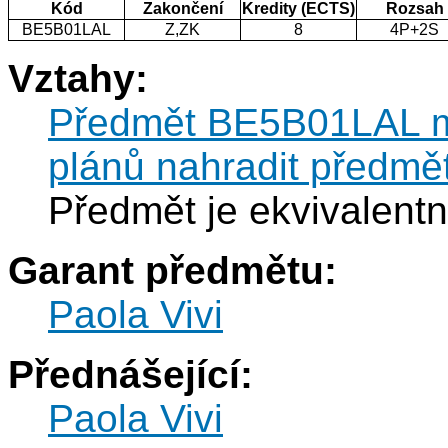
Kód
Zakončení
Kredity (ECTS)
Rozsah
BE5B01LAL
Z,ZK
8
4P+2S
Vztahy:
Předmět BE5B01LAL můž
plánů nahradit předm
Předmět je ekvivalen
Garant předmětu:
Paola Vivi
Přednášející:
Paola Vivi