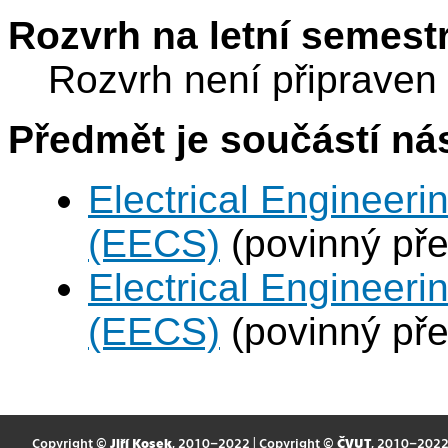
Rozvrh na letní semest
Rozvrh není připraven
Předmět je součástí nás
Electrical Engineer
(EECS)
(povinný př
Electrical Engineer
(EECS)
(povinný př
Copyright ©
Jiří Kosek
, 2010–2022 | Copyright ©
ČVUT
, 2010–202