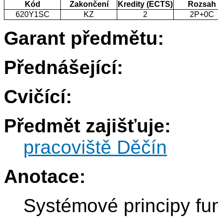
Kód
Zakončení
Kredity (ECTS)
Rozsah
620Y1SC
KZ
2
2P+0C
Garant předmětu:
Přednášející:
Cvičící:
Předmět zajišťuje:
pracoviště Děčín
Anotace:
Systémové principy fu