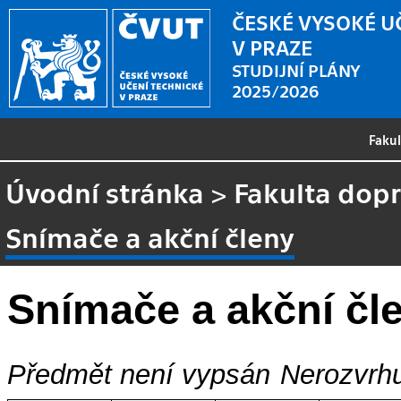
ČESKÉ VYSOKÉ U
V PRAZE
STUDIJNÍ PLÁNY
2025/2026
Faku
Úvodní stránka
>
Fakulta dopr
Snímače a akční členy
Snímače a akční čl
Předmět není vypsán
Nerozvrhu