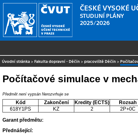
ČESKÉ VYSOKÉ U
STUDIJNÍ PLÁNY
2025/2026
Úvodní stránka
>
Fakulta dopravní - Děčín
>
pracoviště Děčín
>
Počítačo
Počítačové simulace v mech
Předmět není vypsán
Nerozvrhuje se
Kód
Zakončení
Kredity (ECTS)
Rozsah
618Y1PS
KZ
2
2P+0C
Garant předmětu:
Přednášející: