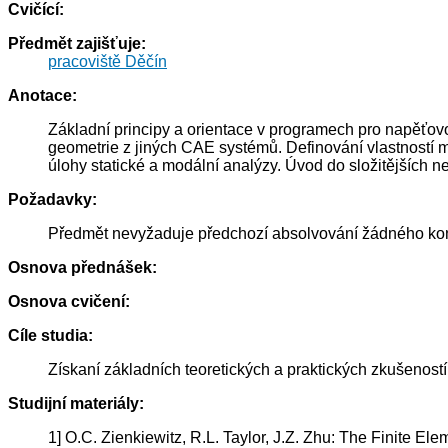
Cvičící:
Předmět zajišťuje:
pracoviště Děčín
Anotace:
Základní principy a orientace v programech pro napěťov
geometrie z jiných CAE systémů. Definování vlastností m
úlohy statické a modální analýzy. Úvod do složitějších n
Požadavky:
Předmět nevyžaduje předchozí absolvování žádného konkr
Osnova přednášek:
Osnova cvičení:
Cíle studia:
Získaní základních teoretických a praktických zkušenost
Studijní materiály:
1] O.C. Zienkiewitz, R.L. Taylor, J.Z. Zhu: The Finite 