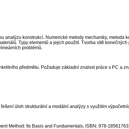
ou analýzu konstrukcí. Numerické metody mechaniky, metoda ko
ateriálů. Typy elementů a jejich použití. Tvorba sítě konečnýc
elineárních problémů.
étního předmětu. Požaduje základní znalost práce s PC a znal
í řešení úloh strukturální a modální analýzy s využitím výpoče
Element Method: Its Basis and Fundamentals, ISBN: 978-1856176