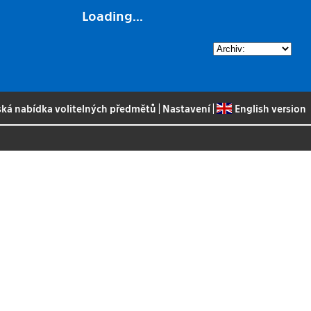
Loading...
ská nabídka volitelných předmětů
|
Nastavení
|
English version