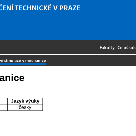
ČENÍ TECHNICKÉ V PRAZE
Fakulty
|
Celoškol
vé simulace v mechanice
anice
Jazyk výuky
česky