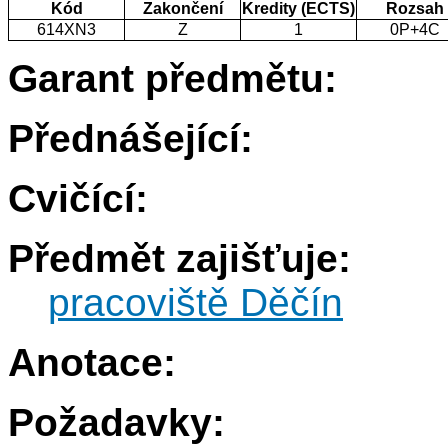
Kód
Zakončení
Kredity (ECTS)
Rozsah
614XN3
Z
1
0P+4C
Garant předmětu:
Přednášející:
Cvičící:
Předmět zajišťuje:
pracoviště Děčín
Anotace:
Požadavky: