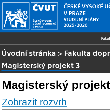
ČESKÉ VYSOKÉ U
V PRAZE
STUDIJNÍ PLÁNY
2025/2026
Faku
Úvodní stránka
>
Fakulta dopr
Magisterský projekt 3
Magisterský projekt
Zobrazit rozvrh