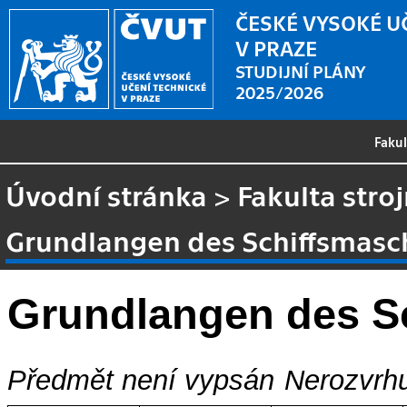
ČESKÉ VYSOKÉ U
V PRAZE
STUDIJNÍ PLÁNY
2025/2026
Faku
Úvodní stránka
>
Fakulta stroj
Grundlangen des Schiffsmas
Grundlangen des S
Předmět není vypsán
Nerozvrhu