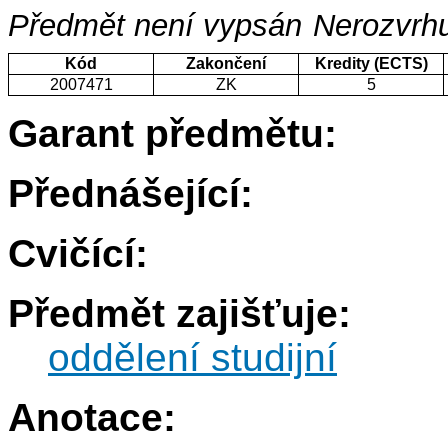
Předmět není vypsán
Nerozvrhu
Kód
Zakončení
Kredity (ECTS)
2007471
ZK
5
Garant předmětu:
Přednášející:
Cvičící:
Předmět zajišťuje:
oddělení studijní
Anotace: