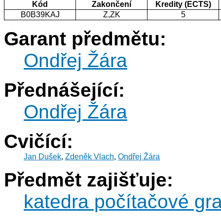
Kód
Zakončení
Kredity (ECTS)
B0B39KAJ
Z,ZK
5
Garant předmětu:
Ondřej Žára
Přednášející:
Ondřej Žára
Cvičící:
Jan Dušek
,
Zdeněk Vlach
,
Ondřej Žára
Předmět zajišťuje:
katedra počítačové gra