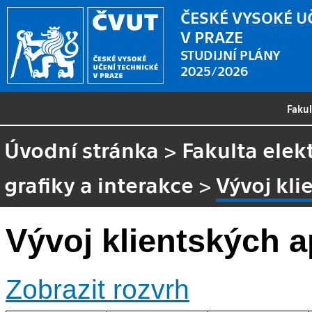
ČESKÉ VYSOKÉ U
V PRAZE
STUDIJNÍ PLÁNY
2025/2026
Faku
Úvodní stránka
>
Fakulta elek
grafiky a interakce
>
Vývoj kli
Vývoj klientských a
Zobrazit rozvrh