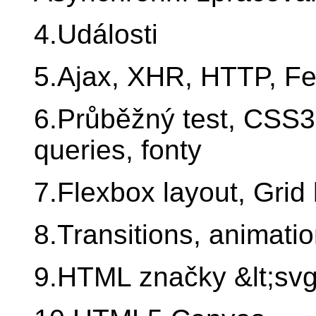
4.Události
5.Ajax, XHR, HTTP, F
6.Průběžný test, CSS3
queries, fonty
7.Flexbox layout, Grid 
8.Transitions, animatio
9.HTML značky &lt;svg&