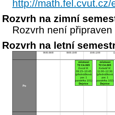
http://math.fel.cvut.cz
Rozvrh na zimní semest
Rozvrh není připraven
Rozvrh na letní semest
06:00–08:00
08:00–10:00
10:00–12:00
1
místnost
místnost
T2:C4-365
T2:C4-365
Dostál M.
Korbelář M.
09:15–10:45
11:00–12:30
(přednášková
(přednášková
par. 1
par. 1
paralelka 101)
paralelka 102)
Dejvice
Dejvice
Po
Cvičebna
Cvičebna