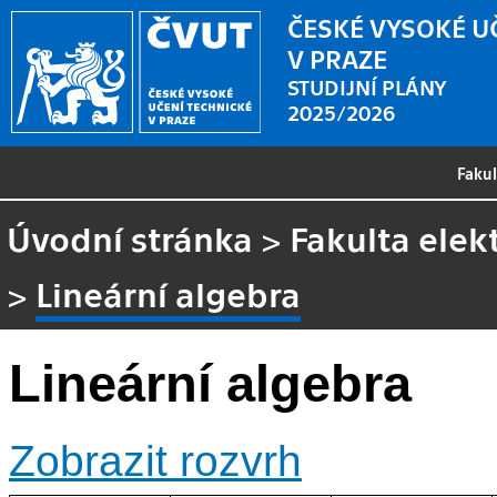
ČESKÉ VYSOKÉ U
V PRAZE
STUDIJNÍ PLÁNY
2025/2026
Faku
Úvodní stránka
>
Fakulta elek
>
Lineární algebra
Lineární algebra
Zobrazit rozvrh