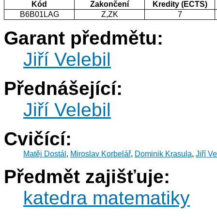
Kód
Zakončení
Kredity (ECTS)
B6B01LAG
Z,ZK
7
Garant předmětu:
Jiří Velebil
Přednášející:
Jiří Velebil
Cvičící:
Matěj Dostál
,
Miroslav Korbelář
,
Dominik Krasula
,
Jiří Ve
Předmět zajišťuje:
katedra matematiky