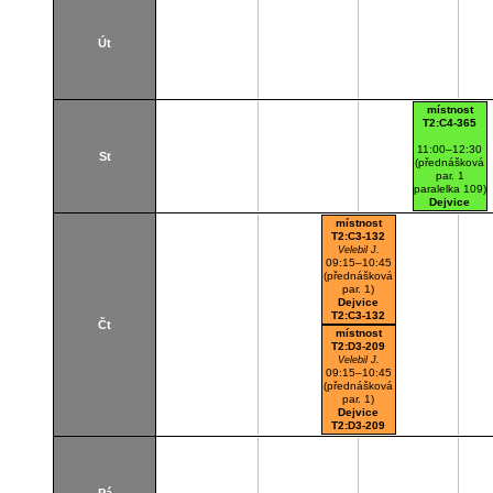
Út
místnost
T2:C4-365
11:00–12:30
St
(přednášková
par. 1
paralelka 109)
Dejvice
Cvičebna
místnost
T2:C3-132
Velebil J.
09:15–10:45
(přednášková
par. 1)
Dejvice
T2:C3-132
Čt
místnost
T2:D3-209
Velebil J.
09:15–10:45
(přednášková
par. 1)
Dejvice
T2:D3-209