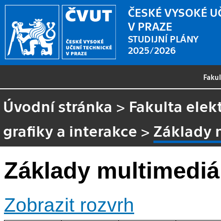
ČESKÉ VYSOKÉ U
V PRAZE
STUDIJNÍ PLÁNY
2025/2026
Faku
Úvodní stránka
>
Fakulta elek
grafiky a interakce
>
Základy 
Základy multimediá
Zobrazit rozvrh