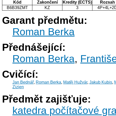
Kód
Zakončení
Kredity (ECTS)
Rozsah
B6B39ZMT
KZ
3
4P+4L+2
Garant předmětu:
Roman Berka
Přednášející:
Roman Berka
,
Františ
Cvičící:
Jan Bednář
,
Roman Berka
,
Matěj Hužvár
,
Jakub Kubis
,
Zizien
Předmět zajišťuje:
katedra počítačové gra