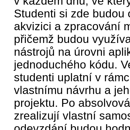
v každém dnu, ve kter
Studenti si zde budou 
akvizici a zpracování 
přičemž budou využíva
nástrojů na úrovni apli
jednoduchého kódu. Ve
studenti uplatní v rá
vlastnímu návrhu a je
projektu. Po absolvová
zrealizují vlastní samo
odevzdání budou hodn