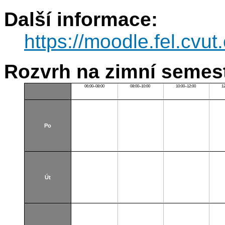
Další informace:
https://moodle.fel.cv
Rozvrh na zimní semest
06:00–08:00
08:00–10:00
10:00–12:00
1
Po
Út