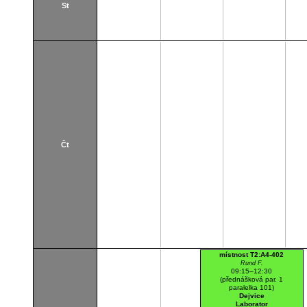
St
Čt
místnost T2:A4-402
Rund F.
09:15–12:30
(přednášková par. 1
paralelka 101)
Dejvice
Laborator