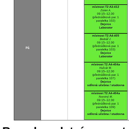
místnost T2:A3-412
Zizien A.
09:15–12:30
(přednášková par. 1
paralelka 102)
Dejvice
Laborator
místnost T2:A4-405
Bednář J.
09:15–12:30
(přednášková par. 1
Pá
paralelka 103)
Dejvice
Laborator
místnost T2:A4-404a
Hužvár M.
09:15–12:30
(přednášková par. 1
paralelka 107)
Dejvice
sdílená učebna / studovna
místnost T2:A4-404a
Novotný M.
09:15–12:30
(přednášková par. 1
paralelka 109)
Dejvice
sdílená učebna / studovna