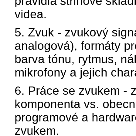
pravidla střihové sklad
videa.
5. Zvuk - zvukový signá
analogová), formáty pr
barva tónu, rytmus, ná
mikrofony a jejich char
6. Práce se zvukem - z
komponenta vs. obecn
programové a hardwaro
zvukem.