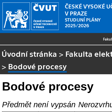
ČESKÉ VYSOKÉ U
V PRAZE
STUDIJNÍ PLÁNY
2025/2026
Faku
Úvodní stránka
>
Fakulta elek
>
Bodové procesy
Bodové procesy
Předmět není vypsán
Nerozvrhu