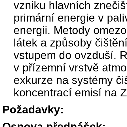
vzniku hlavních znečišť
primární energie v pali
energii. Metody omezov
látek a způsoby čištěn
vstupem do ovzduší. Ro
v přízemní vrstvě atmo
exkurze na systémy čiš
koncentrací emisí na 
Požadavky:
Osnova přednášek: