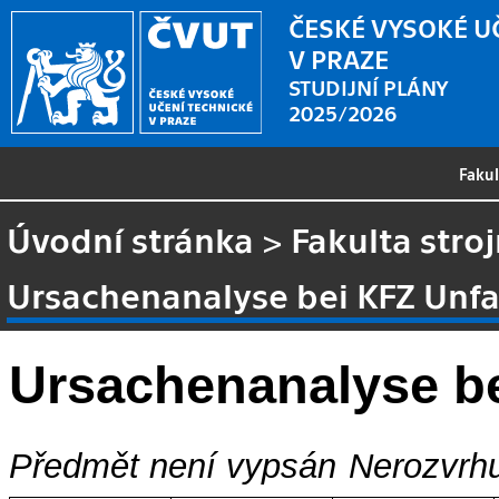
ČESKÉ VYSOKÉ U
V PRAZE
STUDIJNÍ PLÁNY
2025/2026
Faku
Úvodní stránka
>
Fakulta stroj
Ursachenanalyse bei KFZ Unfa
Ursachenanalyse be
Předmět není vypsán
Nerozvrhu