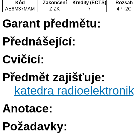
Kód
Zakončení
Kredity (ECTS)
Rozsah
AE8M37MAM
Z,ZK
7
4P+2C
Garant předmětu:
Přednášející:
Cvičící:
Předmět zajišťuje:
katedra radioelektroni
Anotace:
Požadavky: