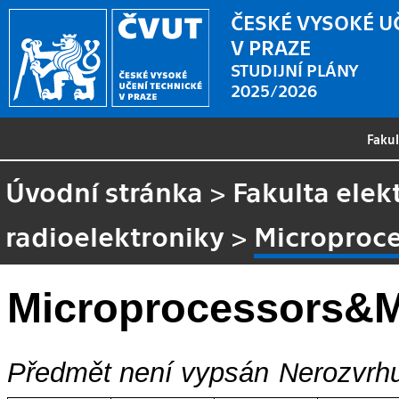
ČESKÉ VYSOKÉ U
V PRAZE
STUDIJNÍ PLÁNY
2025/2026
Faku
Úvodní stránka
>
Fakulta elek
radioelektroniky
>
Microproc
Microprocessors&
Předmět není vypsán
Nerozvrhu