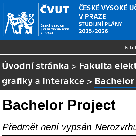
ČESKÉ VYSOKÉ U
V PRAZE
STUDIJNÍ PLÁNY
2025/2026
Faku
Úvodní stránka
>
Fakulta elek
grafiky a interakce
>
Bachelor
Bachelor Project
Předmět není vypsán
Nerozvrhu