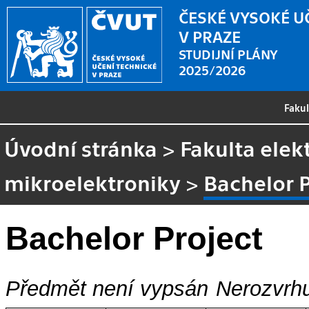
ČESKÉ VYSOKÉ U
V PRAZE
STUDIJNÍ PLÁNY
2025/2026
Faku
Úvodní stránka
>
Fakulta elek
mikroelektroniky
>
Bachelor P
Bachelor Project
Předmět není vypsán
Nerozvrhu